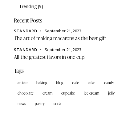
Trending
(9)
Recent Posts
STANDARD
September 21, 2023
The art of making macarons as the best gift
STANDARD
September 21, 2023
All the greatest flavors in one cup!
Tags
article
baking
blog
cafe
cake
candy
chocolate
cream
cupcake
ice cream
jelly
news
pastry
soda