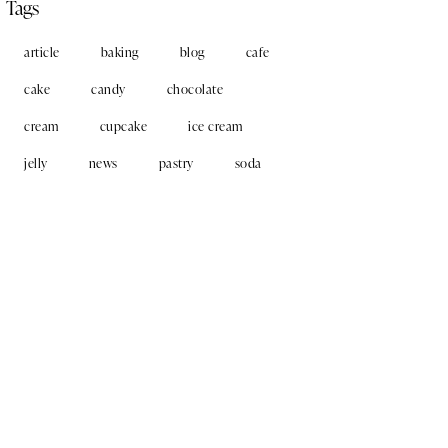
Tags
article
baking
blog
cafe
cake
candy
chocolate
cream
cupcake
ice cream
jelly
news
pastry
soda