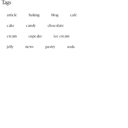
Tags
article
baking
blog
cafe
cake
candy
chocolate
cream
cupcake
ice cream
jelly
news
pastry
soda