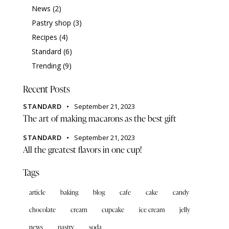
News
(2)
Pastry shop
(3)
Recipes
(4)
Standard
(6)
Trending
(9)
Recent Posts
STANDARD
September 21, 2023
The art of making macarons as the best gift
STANDARD
September 21, 2023
All the greatest flavors in one cup!
Tags
article
baking
blog
cafe
cake
candy
chocolate
cream
cupcake
ice cream
jelly
news
pastry
soda