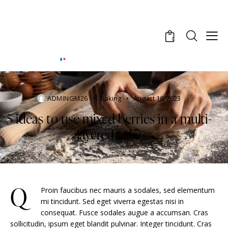
0
ADMINGM26
Baking
August 16, 2023
5 ideas to use mixed berries in a multi-
layered cake
Q
Proin faucibus nec mauris a sodales, sed elementum
mi tincidunt. Sed eget viverra egestas nisi in
consequat. Fusce sodales augue a accumsan. Cras
sollicitudin, ipsum eget blandit pulvinar. Integer tincidunt. Cras