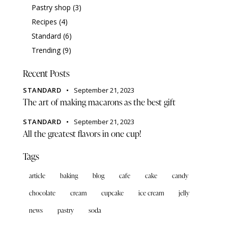
Pastry shop
(3)
Recipes
(4)
Standard
(6)
Trending
(9)
Recent Posts
STANDARD
September 21, 2023
The art of making macarons as the best gift
STANDARD
September 21, 2023
All the greatest flavors in one cup!
Tags
article
baking
blog
cafe
cake
candy
chocolate
cream
cupcake
ice cream
jelly
news
pastry
soda