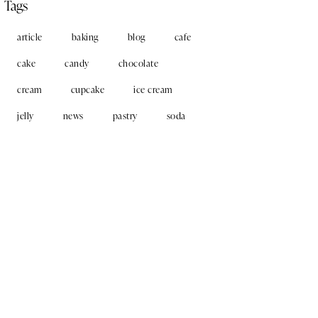
Tags
article
baking
blog
cafe
cake
candy
chocolate
cream
cupcake
ice cream
jelly
news
pastry
soda