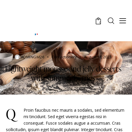
0
ADMINGM26
Confectionery
August 18, 2023
Lightweight mousse and jelly desserts
with summer berries
Q
Proin faucibus nec mauris a sodales, sed elementum
mi tincidunt. Sed eget viverra egestas nisi in
consequat. Fusce sodales augue a accumsan. Cras
sollicitudin, ipsum eget blandit pulvinar. Integer tincidunt. Cras