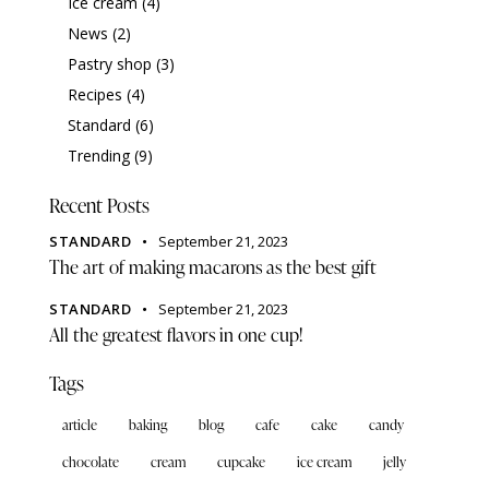
Ice cream
(4)
News
(2)
Pastry shop
(3)
Recipes
(4)
Standard
(6)
Trending
(9)
Recent Posts
STANDARD
September 21, 2023
The art of making macarons as the best gift
STANDARD
September 21, 2023
All the greatest flavors in one cup!
Tags
article
baking
blog
cafe
cake
candy
chocolate
cream
cupcake
ice cream
jelly