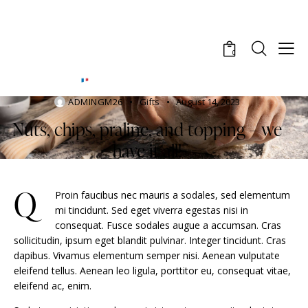
0
ADMINGM26
Gifts
August 14, 2023
Nuts, chips, praline, and topping – we
have it all!
Q
Proin faucibus nec mauris a sodales, sed elementum
mi tincidunt. Sed eget viverra egestas nisi in
consequat. Fusce sodales augue a accumsan. Cras
sollicitudin, ipsum eget blandit pulvinar. Integer tincidunt. Cras
dapibus. Vivamus elementum semper nisi. Aenean vulputate
eleifend tellus. Aenean leo ligula, porttitor eu, consequat vitae,
eleifend ac, enim.