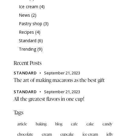
Ice cream
(4)
News
(2)
Pastry shop
(3)
Recipes
(4)
Standard
(6)
Trending
(9)
Recent Posts
STANDARD
September 21, 2023
The art of making macarons as the best gift
STANDARD
September 21, 2023
All the greatest flavors in one cup!
Tags
article
baking
blog
cafe
cake
candy
chocolate
cream
cupcake
ice cream
jelly