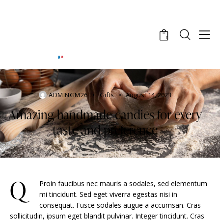
0
ADMINGM26
Gifts
August 14, 2023
Amazing handmade candies for every
taste and preference
Q
Proin faucibus nec mauris a sodales, sed elementum
mi tincidunt. Sed eget viverra egestas nisi in
consequat. Fusce sodales augue a accumsan. Cras
sollicitudin, ipsum eget blandit pulvinar. Integer tincidunt. Cras