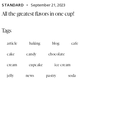
STANDARD
September 21, 2023
All the greatest flavors in one cup!
Tags
article
baking
blog
cafe
cake
candy
chocolate
cream
cupcake
ice cream
jelly
news
pastry
soda