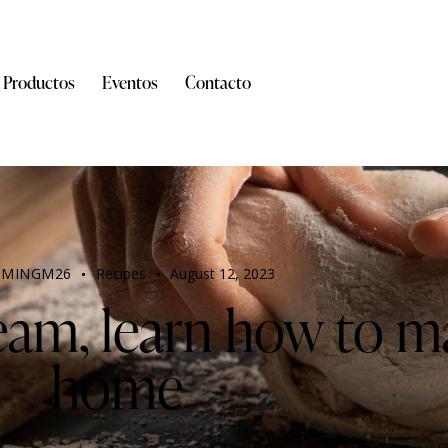
Productos
Eventos
Contacto
DMINGM26
Recipes
August 12, 2023
ream, learn how to ma
home