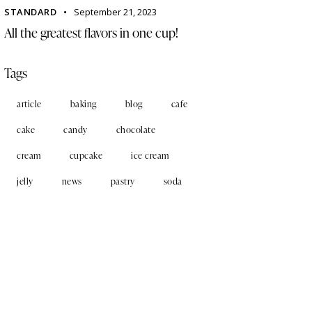
STANDARD
September 21, 2023
All the greatest flavors in one cup!
Tags
article
baking
blog
cafe
cake
candy
chocolate
cream
cupcake
ice cream
jelly
news
pastry
soda