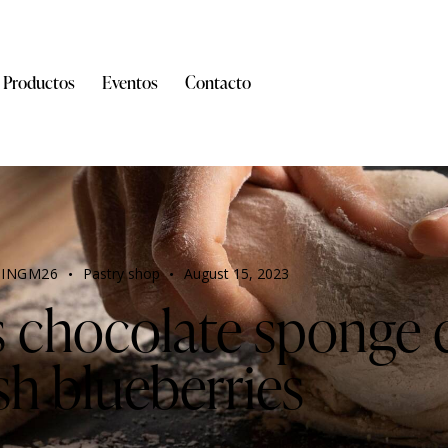
Productos
Eventos
Contacto
INGM26
Pastry shop
August 15, 2023
s chocolate sponge 
sh blueberries