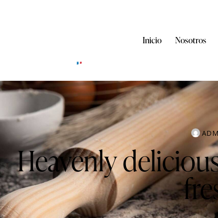
Inicio
Nosotros
ADM
Heavenly deliciou
fre