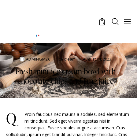
0
ADMINGM26
Ice cream
August 14, 2023
Fresh mint ice cream bowl with
chocolate chips and lime juice
Q
Proin faucibus nec mauris a sodales, sed elementum
mi tincidunt. Sed eget viverra egestas nisi in
consequat. Fusce sodales augue a accumsan. Cras
sollicitudin, ipsum eget blandit pulvinar. Integer tincidunt. Cras