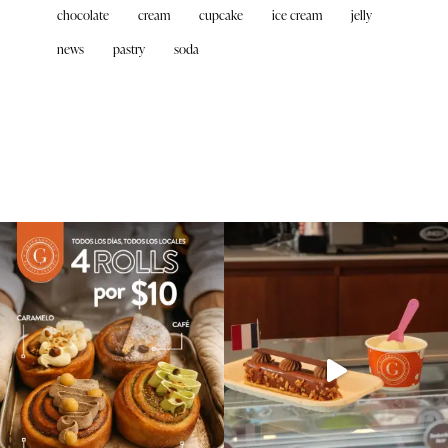
chocolate
cream
cupcake
ice cream
jelly
news
pastry
soda