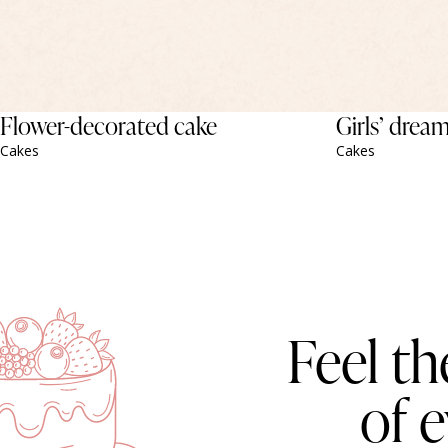
Flower-decorated cake
Girls’ drea
Cakes
Cakes
Feel th
of 