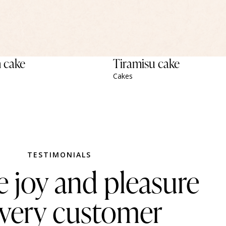
m cake
Tiramisu cake
Cakes
TESTIMONIALS
e joy and pleasure
every customer