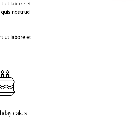
nt ut labore et
 quis nostrud
nt ut labore et
thday cakes