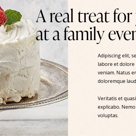
A real treat fo
at a family eve
Adipiscing elit, 
labore et dolore
veniam. Natus er
doloremque laud
Veritatis et quas
explicabo. Nemo
voluptas.