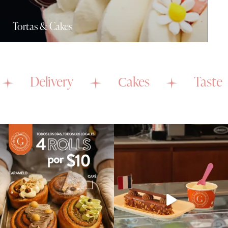
Tortas & Cakes
elivery
Сakes
Taste