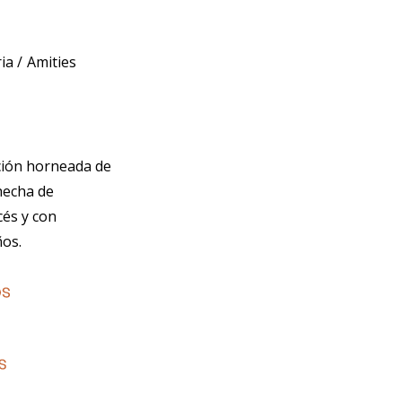
ria
Amities
ción horneada de
hecha de
és y con
ños.