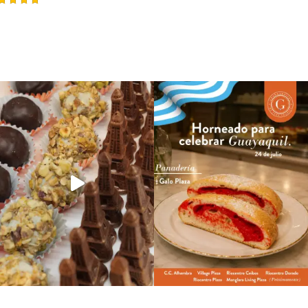
ted
00
t of 5