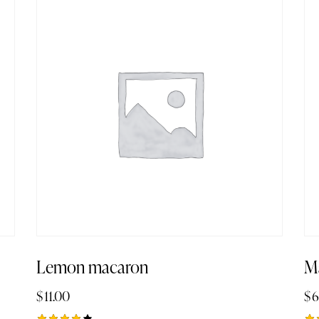
Lemon macaron
M
$
11.00
$
6