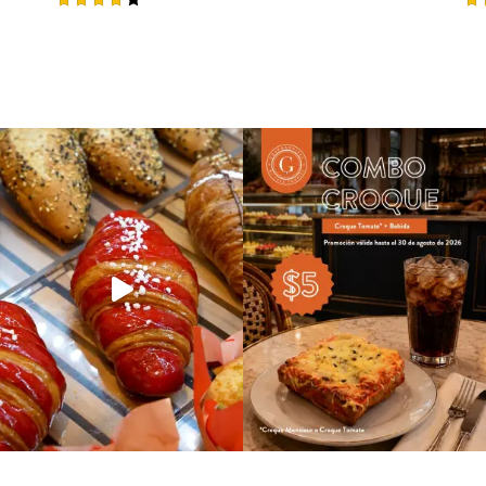
Rated
Ra
4.00
5.
out of
ou
5