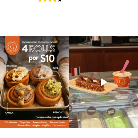
Rated
4.00
out of
5