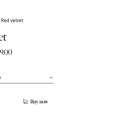
Red velvet
et
39.00
Buy now