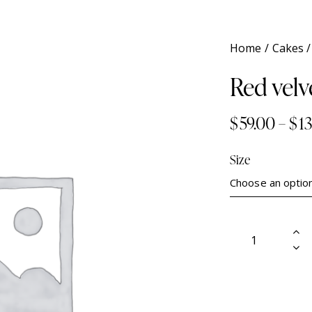
Home
Cakes
Red velv
$
59.00
–
$
1
Size