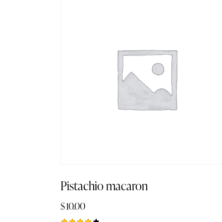
Pistachio macaron
$
10.00