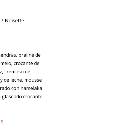
s
Noisette
endras, praliné de
melo, crocante de
z, cremoso de
y de leche, mousse
corado con namelaka
n glaseado crocante