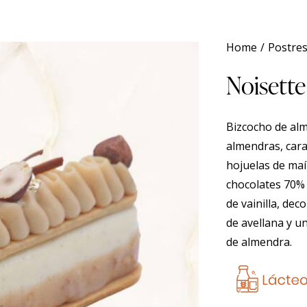
Home
Postre
Noisette
Bizcocho de alm
almendras, cara
hojuelas de maí
chocolates 70% 
de vainilla, de
de avellana y u
de almendra.