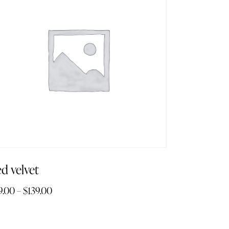
d velvet
9.00
–
$
139.00