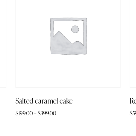
Salted caramel cake
Re
$
199.00
–
$
399.00
$
5