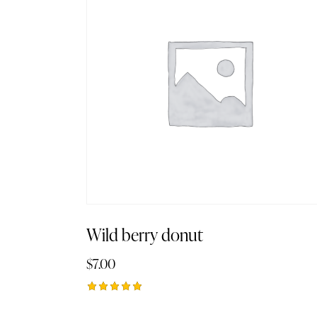
Wild berry donut
$
7.00
Rated
5.00