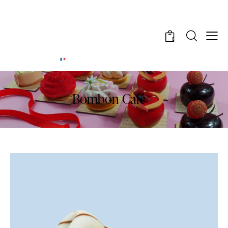
0
Bombón Café