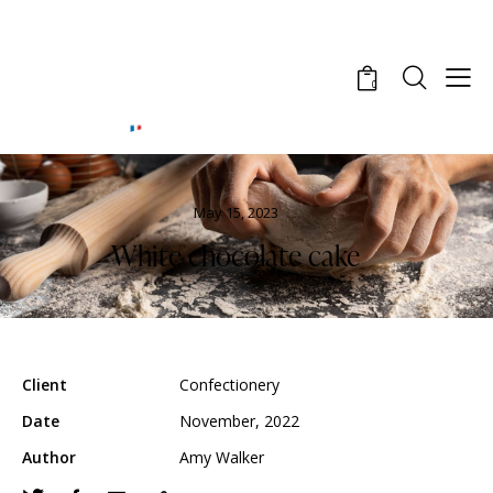
0
May 15, 2023
White chocolate cake
Client
Сonfectionery
Date
November, 2022
Author
Amy Walker